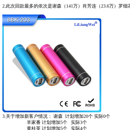
2.
此次回款最多的依次是谢森（
141
万）肖芳连（
23.6
万）罗细
3.
关于增加新客户情况：
谢森
计划增加
20
个
实际
0
个
羊家番
计划增加
5
个
实际
3
个
黄桂英
计划增加
5
个
实际
4
个