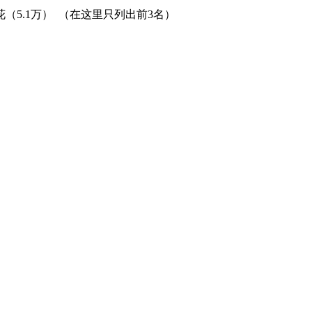
花（
5.1
万）
（在这里只列出前
3
名）