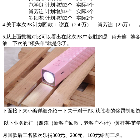
范学良
计划增加
3
个
实际
4
个
肖芳连
计划增加
3
个
实际
3
个
罗细花
计划增加
3
个
实际
2
个
4.
关于本次
PK
计划回款：
谢森（
250
万）
肖芳连（
25
万）
5.
从上面数据对比可以看出在此次
PK
中获胜的是
肖芳连
她
油，下次的“领头羊”就是你了。
下面接下来小编详细介绍一下关于对于
PK
获胜者的奖罚制度
以下业务部门（谢森（新客户回款，老客户不计）
/
黄桂英
/
范
月回款后三名依次乐捐
300
元、
200
元、
100
元给前三名。