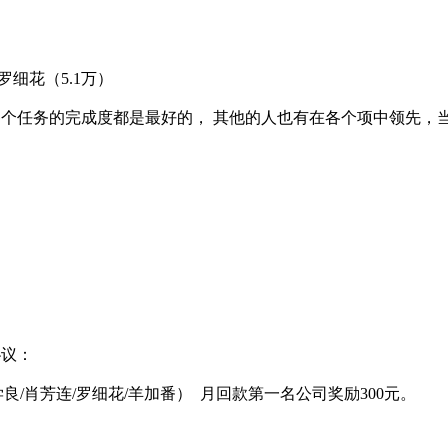
罗细花（
5.1
万）
各个任务的完成度都是最好的，
其他的人也有在各个项中领先，
协议：
学良
/
肖芳连
/
罗细花
/
羊加番）
月回款第一名公司奖励
300
元。